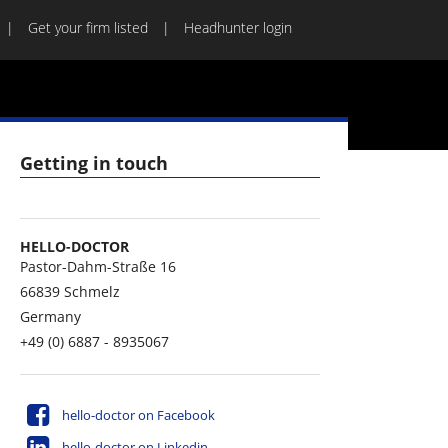
Get your firm listed
Headhunter login
Getting in touch
HELLO-DOCTOR
Pastor-Dahm-Straße 16
66839
Schmelz
Germany
+49 (0) 6887 - 8935067
hello-doctor on Facebook
hello-doctor on Linkedin