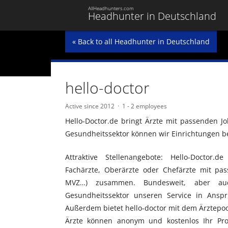
AllHeadhunters.com
Headhunter in Deutschland
« Back to all Headhunter in Deutschland
hello-doctor
Active since 2012
1 - 2 employees
Hello-Doctor.de bringt Ärzte mit passenden 
Gesundheitssektor können wir Einrichtungen be
Attraktive Stellenangebote: Hello-Doctor.de
Fachärzte, Oberärzte oder Chefärzte mit pas
MVZ…) zusammen. Bundesweit, aber a
Gesundheitssektor unseren Service in Anspr
Außerdem bietet hello-doctor mit dem Ärztepool
Ärzte können anonym und kostenlos Ihr Prof