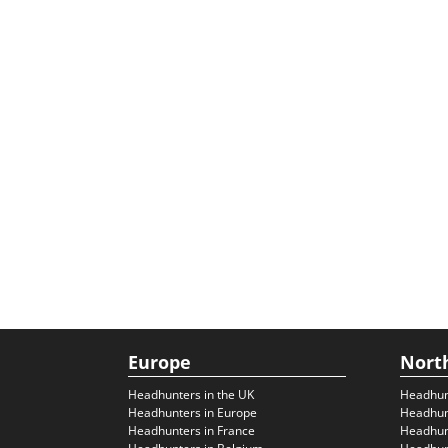
Europe
Nort
Headhunters in the UK
Headhun
Headhunters in Europe
Headhun
Headhunters in France
Headhun